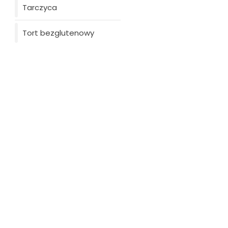
Tarczyca
Zanim przejd
Tort bezglutenowy
czy masz któr